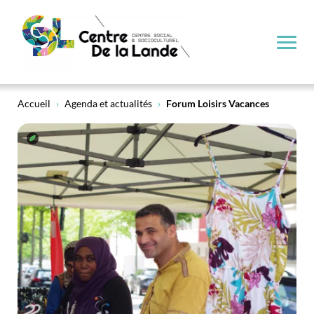
Forum Loisirs Vacances
Accueil
›
Agenda et actualités
›