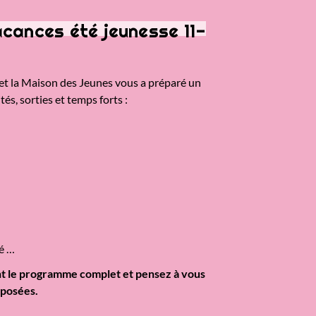
ances été jeunesse 11-
et la Maison des Jeunes vous a préparé un
és, sorties et temps forts :
é …
t le programme complet et pensez à vous
oposées.