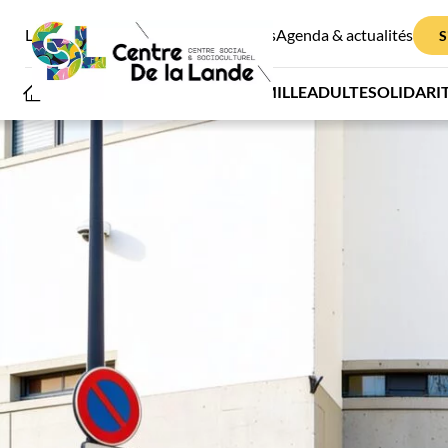
Le Centre de la Lande
Infos pratiques
Agenda & actualités
S
JEUNESSE
FAMILLE
ADULTE
SOLIDARI
NOS SERVICES