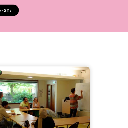
e
– 3 Mo