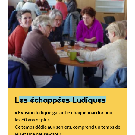
Les échappées Ludiques
« Evasion ludique garantie chaque mardi »
pour
les 60 ans et plus.
Ce temps dédié aux seniors, comprend un temps de
jeu et une pause-café !