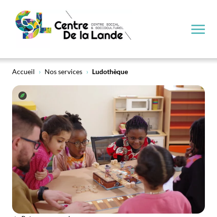
Ludothèque
Accueil
›
Nos services
›