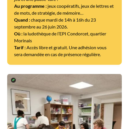
Au programme :
jeux coopératifs, jeux de lettres et
de mots, de stratégie, de mémoire…
Quand :
chaque mardi de 14h à 16h du 23
septembre au 26 juin 2026.
Où :
la ludothèque de l’EPI Condorcet, quartier
Morinais
Tarif :
Accès libre et gratuit. Une adhésion vous
sera demandée en cas de présence régulière.