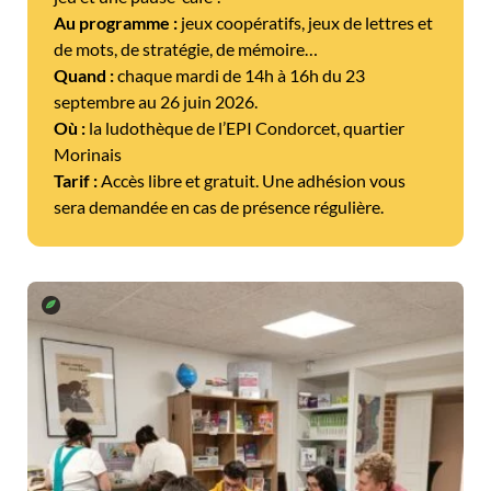
Au programme :
jeux coopératifs, jeux de lettres et
de mots, de stratégie, de mémoire…
Quand :
chaque mardi de 14h à 16h du 23
septembre au 26 juin 2026.
Où :
la ludothèque de l’EPI Condorcet, quartier
Morinais
Tarif :
Accès libre et gratuit. Une adhésion vous
sera demandée en cas de présence régulière.