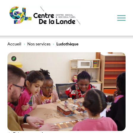
Ludothèque
Accueil
›
Nos services
›