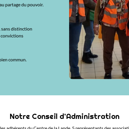
au partage du pouvoir.
 sans distinction
e convictions
 bien commun.
Notre Conseil d’Administration
s adhérents du Centre de la Lande, 5 représentants des associati